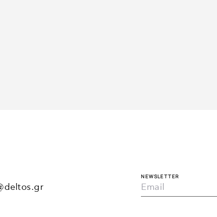
1/6
NEWSLETTER
@deltos.gr
Loading WEBGL 3D ...