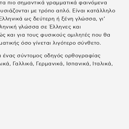
τα πιο σημαντικά γραμματικά φαινόμενα
υσιάζονται με τρόπο απλό. Είναι κατάλληλο
Ελληνικά ως δεύτερη ή ξένη γλώσσα, γι’
ληνική γλώσσα σε Έλληνες και
ς και για τους φυσικούς ομιλητές που θα
ματικής όσο γίνεται λιγότερο σύνθετο.
ει ένας σύντομος οδηγός ορθογραφίας
κά, Γαλλικά, Γερμανικά, Ισπανικά, Ιταλικά,
όλα τα βιβλία
μέθοδοι εκμάθησης ελληνικών
ακουστική κατανόηση
μικρές ιστορίες σε απλά ελληνικά
μυθολογία σε απλά ελληνικά
γραμματική και λεξιλόγιο
e-books
audiobooks