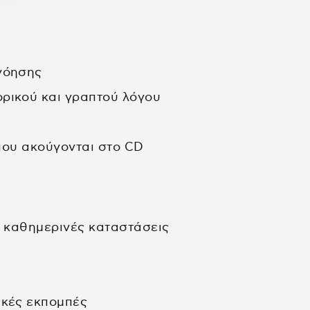
νόησης
ρικού και γραπτού λόγου
 που ακούγονται στo CD
ε καθημερινές καταστάσεις
όλα τα βιβλία
ικές εκπομπές