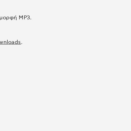
μέθοδοι εκμάθησης ελληνικών
ακουστική κατανόηση
μικρές ιστορίες σε απλά ελληνικά
ε μορφή ΜΡ3.
μυθολογία σε απλά ελληνικά
γραμματική και λεξιλόγιο
e-books
wnloads
.
audiobooks
συνοδευτικά αρχεία
εμείς
επικοινωνία