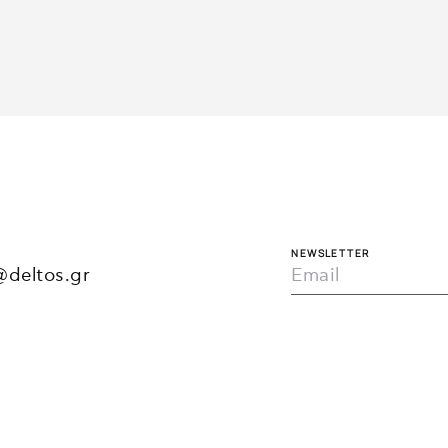
1/6
NEWSLETTER
Loading WEBGL 3D ...
@deltos.gr