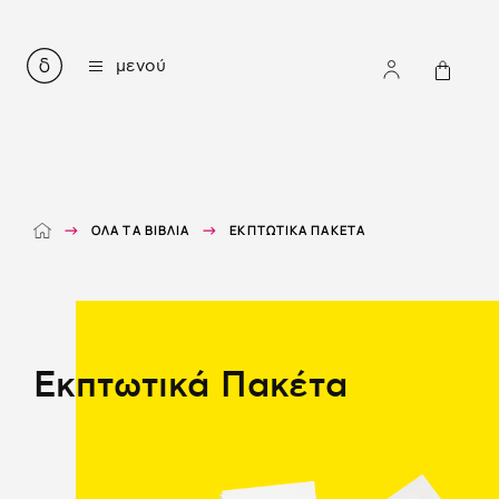
όλα τα βιβλία
μενού
μέθοδοι εκμάθησης ελληνικών
ακουστική κατανόηση
μικρές ιστορίες σε απλά ελληνικά
μυθολογία σε απλά ελληνικά
γραμματική και λεξιλόγιο
e-books
ΌΛΑ ΤΑ ΒΙΒΛΊΑ
ΕΚΠΤΩΤΙΚΆ ΠΑΚΈΤΑ
audiobooks
συνοδευτικά αρχεία
εμείς
επικοινωνία
Εκπτωτικά Πακέτα
EN